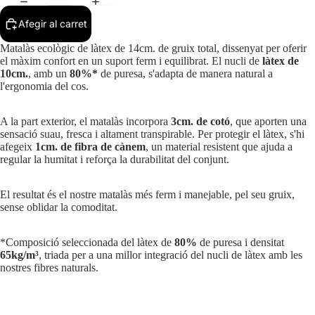
Afegir al carret
Matalàs ecològic de làtex de 14cm. de gruix total, dissenyat per oferir
el màxim confort en un suport ferm i equilibrat. El nucli de
làtex de
10cm.
, amb un
80%*
de puresa, s'adapta de manera natural a
l'ergonomia del cos.
A la part exterior, el matalàs incorpora
3cm. de cotó
, que aporten una
sensació suau, fresca i altament transpirable. Per protegir el làtex, s'hi
afegeix
1cm. de fibra de cànem
, un material resistent que ajuda a
regular la humitat i reforça la durabilitat del conjunt.
El resultat és el nostre matalàs més ferm i manejable, pel seu gruix,
sense oblidar la comoditat.
*Composició seleccionada del làtex de
80%
de puresa i densitat
65kg/m³
, triada per a una millor integració del nucli de làtex amb les
nostres fibres naturals.