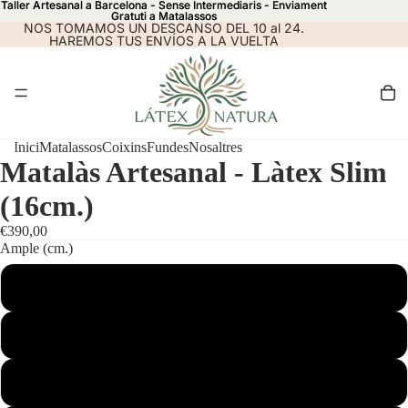
Taller Artesanal a Barcelona - Sense Intermediaris - Enviament
Taller Artesanal a Barcelona - Sense Intermediaris - Enviament
Gratuti a Matalassos
Gratuti a Matalassos
NOS TOMAMOS UN DESCANSO DEL 10 al 24.
HAREMOS TUS ENVÍOS A LA VUELTA
Inici
Matalassos
Coixins
Fundes
Nosaltres
Matalàs Artesanal - Làtex Slim
(16cm.)
€390,00
Ample (cm.)
80
90
120