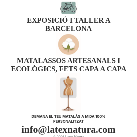
EXPOSICIÓ I TALLER A
BARCELONA
MATALASSOS ARTESANALS I
ECOLÒGICS, FETS CAPA A CAPA
Política de privadesa
Política de reemborsament
Contacte
Termes del servei
DEMANA EL TEU MATALÀS A MIDA 100%
PERSONALITZAT
Enviament
info@latexnatura.com
Avís legal