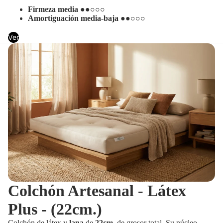
Firmeza media
●●○○○
Amortiguación media-baja
●●○○○
Ver
Colchón Artesanal - Látex
Plus - (22cm.)
Colchón de látex y
lana
de
22cm.
de grosor total. Su núcleo