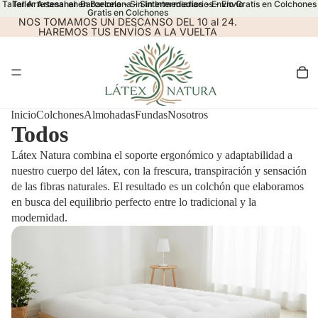
Taller Artesanal en Barcelona - Sin Intermediarios - Envío Gratis en Colchones
Taller Artesanal en Barcelona - Sin Intermediarios - Envío
Gratis en Colchones
NOS TOMAMOS UN DESCANSO DEL 10 al 24.
HAREMOS TUS ENVÍOS A LA VUELTA
Inicio
Colchones
Almohadas
Fundas
Nosotros
Todos
Látex Natura combina el soporte ergonómico y adaptabilidad a
nuestro cuerpo del látex, con la frescura, transpiración y sensación
de las fibras naturales. El resultado es un colchón que elaboramos
en busca del equilibrio perfecto entre lo tradicional y la
modernidad.