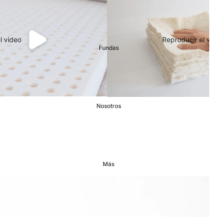
l video
Reproducir el vi
Fundas
Nosotros
Más