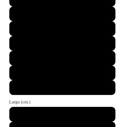
120
deo
140
150
160
180
200
Largo (cm.)
190