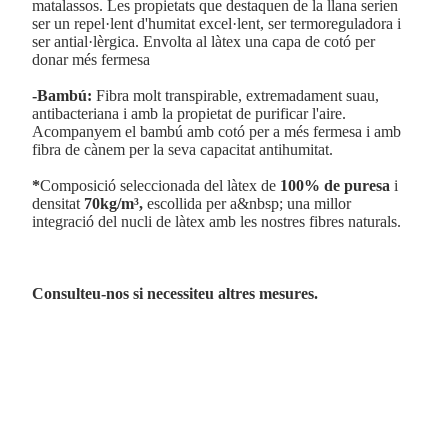
matalassos. Les propietats que destaquen de la llana serien
ser un repel·lent d'humitat excel·lent, ser termoreguladora i
ser antial·lèrgica. Envolta al làtex una capa de cotó per
donar més fermesa
-Bambú:
Fibra molt transpirable, extremadament suau,
antibacteriana i amb la propietat de purificar l'aire.
Acompanyem el bambú amb cotó per a més fermesa i amb
fibra de cànem per la seva capacitat antihumitat.
*
Composició seleccionada del làtex de
100% de puresa
i
densitat
70kg/m³,
escollida per a&nbsp; una millor
integració del nucli de làtex amb les nostres fibres naturals.
Consulteu-nos si necessiteu altres mesures.