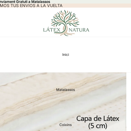
Enviament Gratuti a Matalassos
Enviament Gratuti a Matalassos
MOS TUS ENVÍOS A LA VUELTA
Inici
Matalassos
Coixins