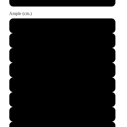
Ample (cm.)
80
90
120
140
150
160
180