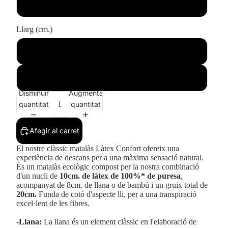
200
Llarg (cm.)
190
200
Disminuir
Augmentar
quantitat
quantitat
Afegir al carret
El nostre clàssic matalàs Làtex Confort ofereix una
experiència de descans per a una màxima sensació natural.
És un matalàs ecològic compost per la nostra combinació
d'un nucli de
10cm. de làtex de 100%* de puresa
,
acompanyat de 8cm. de llana o de bambú i un gruix total de
20cm.
Funda de cotó d'aspecte lli, per a una transpiració
excel·lent de les fibres.
-Llana:
La llana és un element clàssic en l'elaboració de