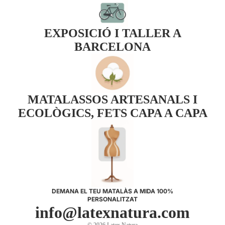
EXPOSICIÓ I TALLER A
BARCELONA
MATALASSOS ARTESANALS I
ECOLÒGICS, FETS CAPA A CAPA
Política de privadesa
Política de reemborsament
Contacte
Termes del servei
DEMANA EL TEU MATALÀS A MIDA 100%
PERSONALITZAT
Enviament
info@latexnatura.com
Avís legal