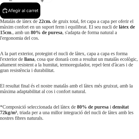
Afegir al carret
Matalàs de làtex de
22cm.
de gruix total, fet capa a capa per oferir el
màxim confort en un suport ferm i equilibrat. El seu nucli de
làtex de
15cm
., amb un
80% de puresa
, s'adapta de forma natural a
l'ergonomia del cos.
A la part exterior, protegint el nucli de làtex, capa a capa es forma
l'exterior de
llana
, cosa que donarà com a resultat un matalàs ecològic,
altament resistent a la humitat, termoregulador, repel·lent d'àcars i de
gran resistència i durabilitat.
El resultat final és el nostre matalàs amb el làtex més gruixut, amb la
màxima adaptabilitat al cos i confort natural.
*Composició seleccionada del làtex de
80% de puresa
i
densitat
72kg/m³
, triada per a una millor integració del nucli de làtex amb les
nostres fibres naturals.