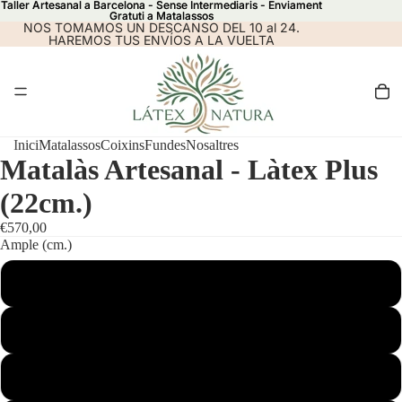
Taller Artesanal a Barcelona - Sense Intermediaris - Enviament
Taller Artesanal a Barcelona - Sense Intermediaris - Enviament
Gratuti a Matalassos
Gratuti a Matalassos
NOS TOMAMOS UN DESCANSO DEL 10 al 24.
HAREMOS TUS ENVÍOS A LA VUELTA
Inici
Matalassos
Coixins
Fundes
Nosaltres
Matalàs Artesanal - Làtex Plus
(22cm.)
€570,00
Ample (cm.)
80
 vídeo
Reproduir el
90
120